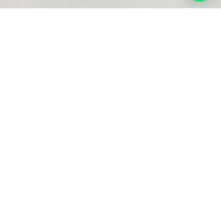
¿Por qué
confiar
en
nosotros?
Contamos con años de experiencia
Nuestro personal es calificado